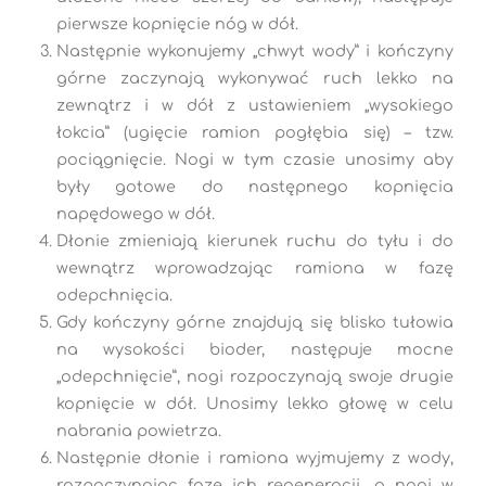
pierwsze kopnięcie nóg w dół.
Następnie wykonujemy „chwyt wody” i kończyny
górne zaczynają wykonywać ruch lekko na
zewnątrz i w dół z ustawieniem „wysokiego
łokcia” (ugięcie ramion pogłębia się) – tzw.
pociągnięcie. Nogi w tym czasie unosimy aby
były gotowe do następnego kopnięcia
napędowego w dół.
Dłonie zmieniają kierunek ruchu do tyłu i do
wewnątrz wprowadzając ramiona w fazę
odepchnięcia.
Gdy kończyny górne znajdują się blisko tułowia
na wysokości bioder, następuje mocne
„odepchnięcie”, nogi rozpoczynają swoje drugie
kopnięcie w dół. Unosimy lekko głowę w celu
nabrania powietrza.
Następnie dłonie i ramiona wyjmujemy z wody,
rozpoczynając fazę ich regeneracji, a nogi w