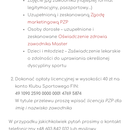
Zdjęcie jpg zawodnika (najlepiej format
legitymacyjny, paszportowy…)
Uzupełnioną i zeskanowaną
Zgodę
marketingową PZP
Osoby dorosłe – uzupełnione i
zeskanowane
Oświadczenie zdrowia
zawodnika Master
Dzieci i młodzież – Zaświadczenie lekarskie
o zdolności do uprawiania określonej
dyscypliny sportu
Dokonać opłaty licencyjnej w wysokości 40 zł na
konto Klubu Sportowego FIN:
49 1090 2590 0000 0001 4769 5874
W tytule przelewu proszę wpisać
licencja PZP dla
imię i nazwisko zawodnika
W przypadku jakichkolwiek pytań prosimy o kontakt
telefoniczny +48 603 842 032 lub mailowy