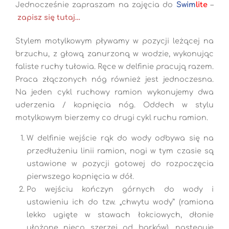
Jednocześnie zapraszam na zajęcia do
Swim
l
ite
–
zapisz się tutaj…
Stylem motylkowym pływamy w pozycji leżącej na
brzuchu, z głową zanurzoną w wodzie, wykonując
faliste ruchy tułowia. Ręce w delfinie pracują razem.
Praca złączonych nóg również jest jednoczesna.
Na jeden cykl ruchowy ramion wykonujemy dwa
uderzenia / kopnięcia nóg. Oddech w stylu
motylkowym bierzemy co drugi cykl ruchu ramion.
W delfinie wejście rąk do wody odbywa się na
przedłużeniu linii ramion, nogi w tym czasie są
ustawione w pozycji gotowej do rozpoczęcia
pierwszego kopnięcia w dół.
Po wejściu kończyn górnych do wody i
ustawieniu ich do tzw. „chwytu wody” (ramiona
lekko ugięte w stawach łokciowych, dłonie
ułożone nieco szerzej od barków), następuje