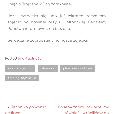
Księcia Trojdena 2C są zamknięte.
Jeżeli wszystko się uda już wkrótce zaczniemy
zajęcia na basenie przy ul. Inflanckiej. Będziemy
Państwa informować na bieżąco.
Serdecznie zapraszamy na nasze zajęcia!
Posted in
aktualności
nauka pływania
pływanie
pływanie sportowe
treningi pływackie
Technika pływania
Baseny znowu otwarte, my
delfinem
również – wróciliśmy do