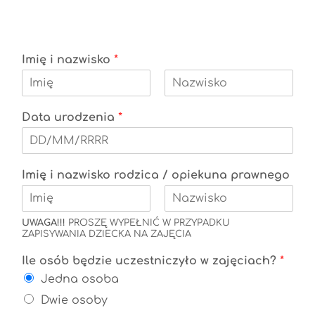
Imię i nazwisko
*
P
O
i
s
Data urodzenia
*
e
t
r
a
w
t
s
n
z
i
Imię i nazwisko rodzica / opiekuna prawnego
y
P
O
UWAGA!!!
PROSZĘ WYPEŁNIĆ W PRZYPADKU
i
s
ZAPISYWANIA DZIECKA NA ZAJĘCIA
e
t
r
a
Ile osób będzie uczestniczyło w zajęciach?
*
w
t
s
n
Jedna osoba
z
i
y
Dwie osoby