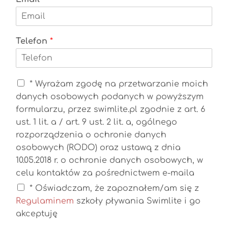
Telefon
*
O
* Wyrażam zgodę na przetwarzanie moich
c
danych osobowych podanych w powyższym
h
formularzu, przez swimlite.pl zgodnie z art. 6
r
ust. 1 lit. a / art. 9 ust. 2 lit. a, ogólnego
o
n
rozporządzenia o ochronie danych
a
osobowych (RODO) oraz ustawą z dnia
d
10.05.2018 r. o ochronie danych osobowych, w
a
celu kontaktów za pośrednictwem e-maila
n
y
* Oświadczam, że zapoznałem/am się z
c
Regulaminem
szkoły pływania Swimlite i go
h
akceptuję
*